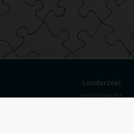
Londerzeel
Kerkhofstraat 90A
1840 Londerzeel