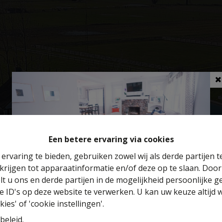
Een betere ervaring via cookies
ervaring te bieden, gebruiken zowel wij als derde partijen 
krijgen tot apparaatinformatie en/of deze op te slaan. Doo
Benieuwd naar de waarde van je huis?
lt u ons en derde partijen in de mogelijkheid persoonlijke 
 ID's op deze website te verwerken. U kan uw keuze altijd 
Gratis schatting
ies' of 'cookie instellingen'.
beleid
.