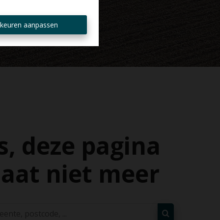
keuren aanpassen
, deze pagina
aat niet meer