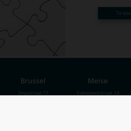
Te ko
Brussel
Meise
Zeypstraat 17
Valkebeekstraat 24
1083 Brussel
1860 Meise
Maandag t.e.m. vrijdag 9u30 – 17u30