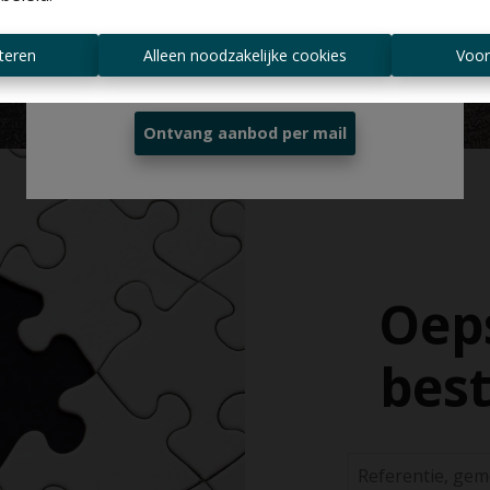
Altijd als eerste op de hoogte zijn van
teren
Alleen noodzakelijke cookies
Voor
nieuwe aanbiedingen?
Ontvang aanbod per mail
Oeps
best