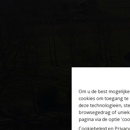
Om u de best mogelijke 
cookies om toegang te 
deze technologieën, ste
browsegedrag of unieke
pagina via de optie 'cook
Cookiebeleid
en
Privacy