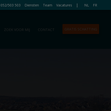
|
052/503 503
Diensten
Team
Vacatures
NL
FR
GRATIS SCHATTING
ZOEK VOOR MIJ
CONTACT