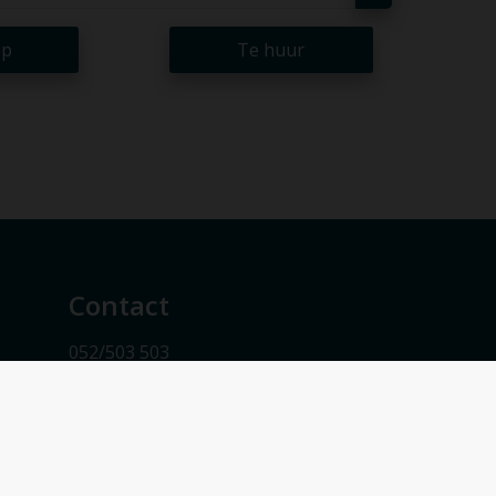
op
Te huur
Contact
052/503 503
info@vmv-vastgoed.be