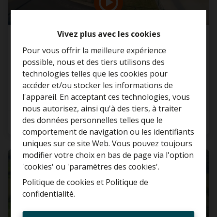
Vivez plus avec les cookies
Maison
Pour vous offrir la meilleure expérience
possible, nous et des tiers utilisons des
1861 Wolvertem
technologies telles que les cookies pour
accéder et/ou stocker les informations de
l'appareil. En acceptant ces technologies, vous
nous autorisez, ainsi qu'à des tiers, à traiter
Curieux de connaître la
des données personnelles telles que le
3
1
170 m²
valeur de votre maison ?
comportement de navigation ou les identifiants
uniques sur ce site Web. Vous pouvez toujours
Estimation gratuite
modifier votre choix en bas de page via l'option
VENDU
'cookies' ou 'paramètres des cookies'.
Politique de cookies
et
Politique de
confidentialité
.
Toujours être le premier
informé des nouvelles