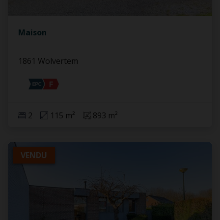
Maison
1861 Wolvertem
2
115 m²
893 m²
VENDU