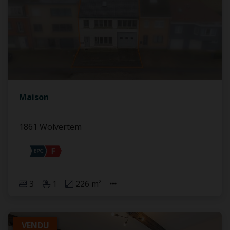
Maison
1861 Wolvertem
3
1
226 m²
VENDU