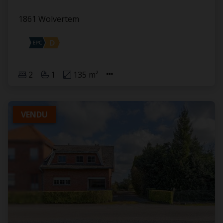
1861 Wolvertem
2
1
135 m²
VENDU