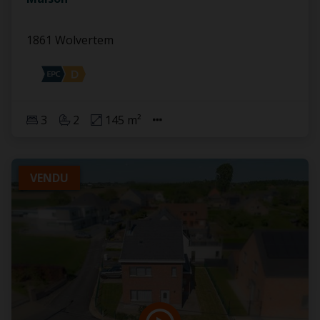
1861 Wolvertem
3
2
145 m²
VENDU