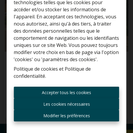
technologies telles que les cookies pour
accéder et/ou stocker les informations de
l'appareil. En acceptant ces technologies, vous
nous autorisez, ainsi qu'à des tiers, à traiter
Curieux de connaître la
des données personnelles telles que le
valeur de votre maison ?
comportement de navigation ou les identifiants
uniques sur ce site Web. Vous pouvez toujours
Estimation gratuite
modifier votre choix en bas de page via l'option
'cookies' ou 'paramètres des cookies'.
Maison
Politique de cookies
et
Politique de
confidentialité
.
Neerveldlaan 80, 1740 Ternat
Toujours être le premier
informé des nouvelles
Accepter tous les cookies
offres ?
Les cookies nécessaires
Recevoir les offres par e-
3
1
132 m²
mail
Modifier les préférences