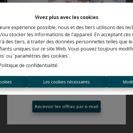
Vivez plus avec les cookies
leure expérience possible, nous et des tiers utilisons des tec
/ou stocker les informations de l'appareil. En acceptant ces
Curieux de connaître la valeur de votre
u'à des tiers, à traiter des données personnelles telles que
maison ?
ifiants uniques sur ce site Web. Vous pouvez toujours modifi
es' ou 'paramètres des cookies'.
Estimation gratuite
Politique de confidentialité
.
ookies
Les cookies nécessaires
Modif
Toujours être le premier informé des
nouvelles offres ?
Recevoir les offres par e-mail