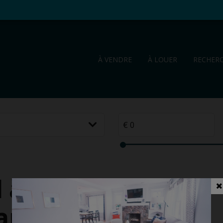
À VENDRE
À LOUER
RECHER
 à
ands