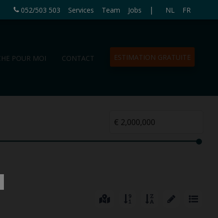
|
052/503 503
Services
Team
Jobs
NL
FR
ESTIMATION GRATUITE
CHE POUR MOI
CONTACT