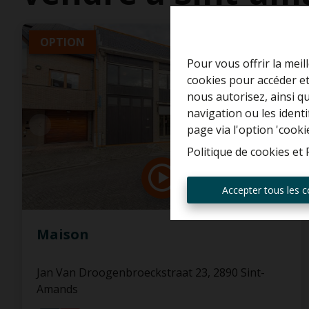
OPTION
Pour vous offrir la meil
cookies pour accéder et
nous autorisez, ainsi q
navigation ou les ident
page via l'option 'cooki
Politique de cookies
et
Accepter tous les c
Maison
Jan Van Droogenbroeckstraat 23, 2890 Sint-
Amands