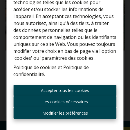
technologies telles que les cookies pour
accéder et/ou stocker les informations de
l'appareil. En acceptant ces technologies, vous
nous autorisez, ainsi qu'à des tiers, à traiter
Curieux de connaître la
des données personnelles telles que le
valeur de votre maison ?
comportement de navigation ou les identifiants
uniques sur ce site Web. Vous pouvez toujours
Estimation gratuite
modifier votre choix en bas de page via l'option
'cookies' ou 'paramètres des cookies'.
Maison
Politique de cookies
et
Politique de
confidentialité
.
1981 Hofstade
Toujours être le premier
informé des nouvelles
Accepter tous les cookies
offres ?
Les cookies nécessaires
Recevoir les offres par e-
2
1
80 m²
mail
Modifier les préférences