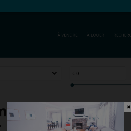
À VENDRE
À LOUER
RECHER
me à
t