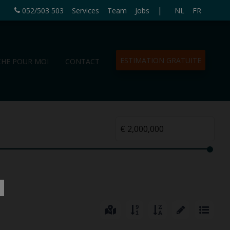
|
052/503 503
Services
Team
Jobs
NL
FR
ESTIMATION GRATUITE
CHE POUR MOI
CONTACT