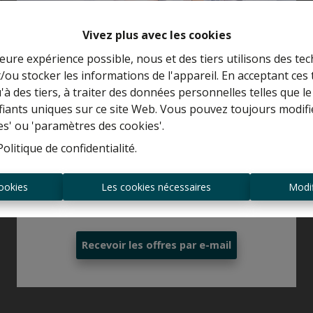
Vivez plus avec les cookies
leure expérience possible, nous et des tiers utilisons des tec
/ou stocker les informations de l'appareil. En acceptant ces
Curieux de connaître la valeur de votre
u'à des tiers, à traiter des données personnelles telles que
maison ?
ifiants uniques sur ce site Web. Vous pouvez toujours modifi
es' ou 'paramètres des cookies'.
Estimation gratuite
Politique de confidentialité
.
ookies
Les cookies nécessaires
Modif
Toujours être le premier informé des
nouvelles offres ?
Recevoir les offres par e-mail