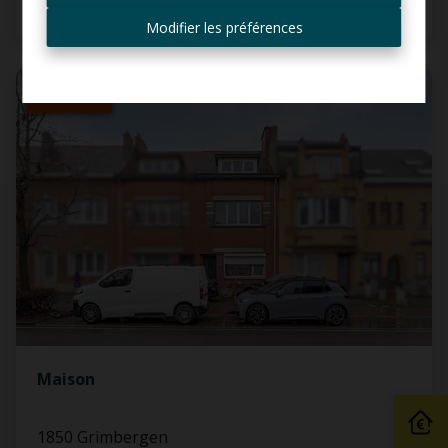
Recevoir les offres par e-
1
1
145 m²
mail
Modifier les préférences
VENDU
Maison
1850 Grimbergen