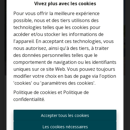
VENDU
Vivez plus avec les cookies
Pour vous offrir la meilleure expérience
possible, nous et des tiers utilisons des
technologies telles que les cookies pour
accéder et/ou stocker les informations de
l'appareil. En acceptant ces technologies, vous
nous autorisez, ainsi qu'à des tiers, à traiter
Curieux de connaître la
des données personnelles telles que le
valeur de votre maison ?
comportement de navigation ou les identifiants
uniques sur ce site Web. Vous pouvez toujours
Estimation gratuite
modifier votre choix en bas de page via l'option
'cookies' ou 'paramètres des cookies'.
Maison
Politique de cookies
et
Politique de
confidentialité
.
1850 Grimbergen
Toujours être le premier
informé des nouvelles
Accepter tous les cookies
offres ?
Les cookies nécessaires