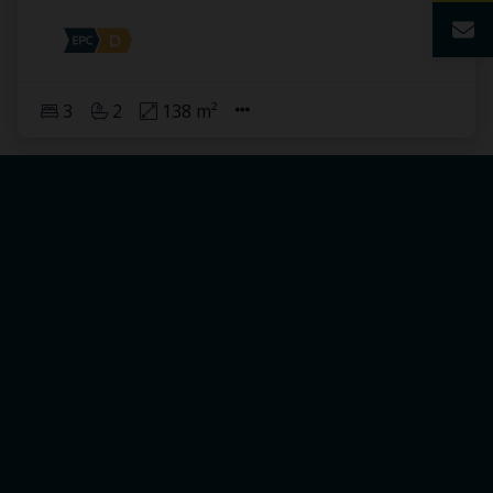
3
2
138 m²