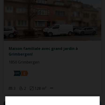
Maison familiale avec grand jardin à
Grimbergen!
1850 Grimbergen
3
2
128 m²