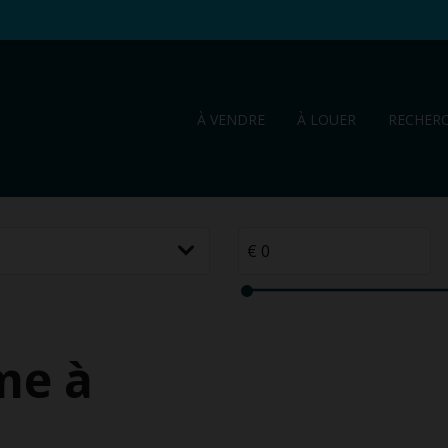
À VENDRE
À LOUER
RECHER
me à