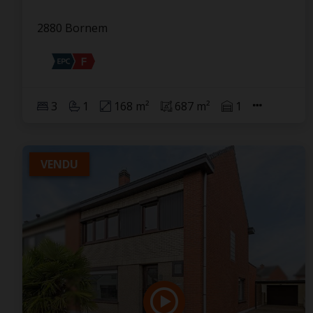
2880 Bornem
3
1
168 m²
687 m²
1
VENDU