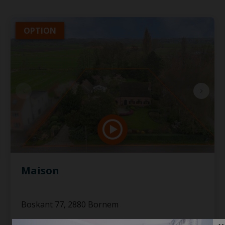
OPTION
Maison
Boskant 77, 2880 Bornem