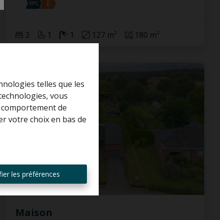
3
1
1
127 m²
180 m²
VENDU
hnologies telles que les
 technologies, vous
 le comportement de
er votre choix en bas de
ier les préférences
Maison