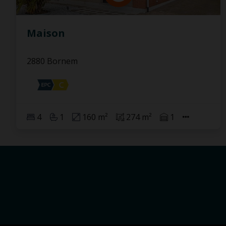
Maison
2880 Bornem
4
1
160 m²
274 m²
1