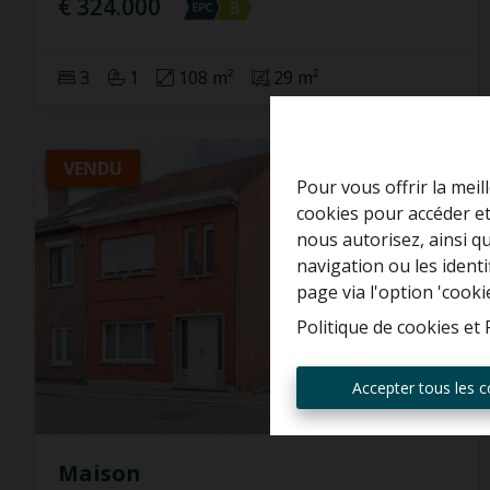
€ 324.000
3
1
108 m²
29 m²
VENDU
Pour vous offrir la meil
cookies pour accéder et
nous autorisez, ainsi q
navigation ou les ident
page via l'option 'cooki
Politique de cookies
et
Accepter tous les c
Maison