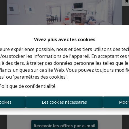
3
1
215 m²
4817 m²
1
Vivez plus avec les cookies
VENDU
leure expérience possible, nous et des tiers utilisons des tec
/ou stocker les informations de l'appareil. En acceptant ces
Curieux de connaître la valeur de votre
u'à des tiers, à traiter des données personnelles telles que
maison ?
ifiants uniques sur ce site Web. Vous pouvez toujours modifi
es' ou 'paramètres des cookies'.
Estimation gratuite
Politique de confidentialité
.
ookies
Les cookies nécessaires
Modif
Toujours être le premier informé des
nouvelles offres ?
Maison
Recevoir les offres par e-mail