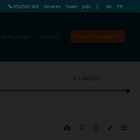
|
052/503 503
Services
Team
Jobs
NL
FR
ESTIMATION GRATUITE
CHE POUR MOI
CONTACT