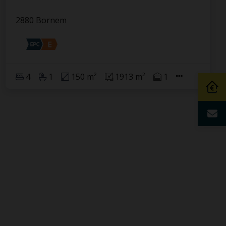
2880 Bornem
4
1
150 m²
1913 m²
1