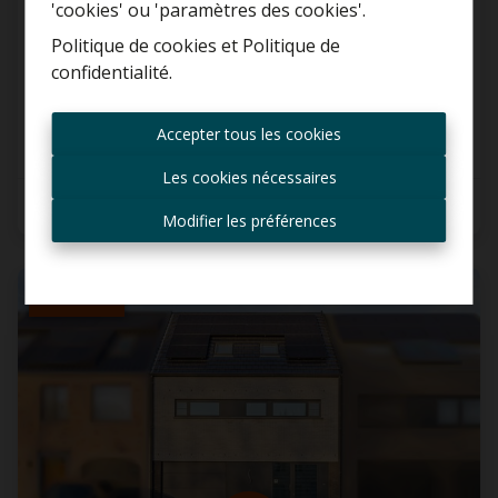
'cookies' ou 'paramètres des cookies'.
Maison
Politique de cookies
et
Politique de
confidentialité
.
2830 Blaasveld
Toujours être le premier
informé des nouvelles
Accepter tous les cookies
offres ?
Les cookies nécessaires
Recevoir les offres par e-
3
1
154 m²
mail
Modifier les préférences
VENDU