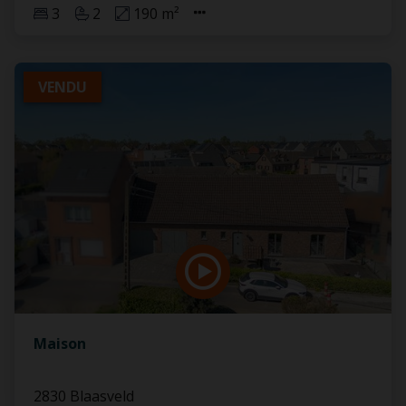
3
2
190 m²
VENDU
Maison
2830 Blaasveld