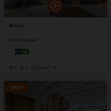
Maison
2830 Blaasveld
4
1
200 m²
VENDU