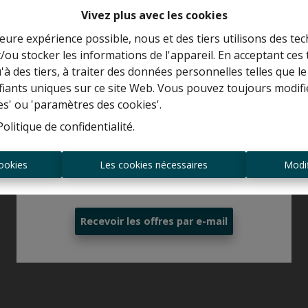
Vivez plus avec les cookies
leure expérience possible, nous et des tiers utilisons des tec
/ou stocker les informations de l'appareil. En acceptant ces
Curieux de connaître la valeur de votre
u'à des tiers, à traiter des données personnelles telles que
maison ?
ifiants uniques sur ce site Web. Vous pouvez toujours modifi
es' ou 'paramètres des cookies'.
Estimation gratuite
Politique de confidentialité
.
ookies
Les cookies nécessaires
Modif
Toujours être le premier informé des
nouvelles offres ?
Recevoir les offres par e-mail