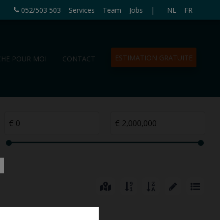
|
052/503 503
Services
Team
Jobs
NL
FR
ESTIMATION GRATUITE
CHE POUR MOI
CONTACT