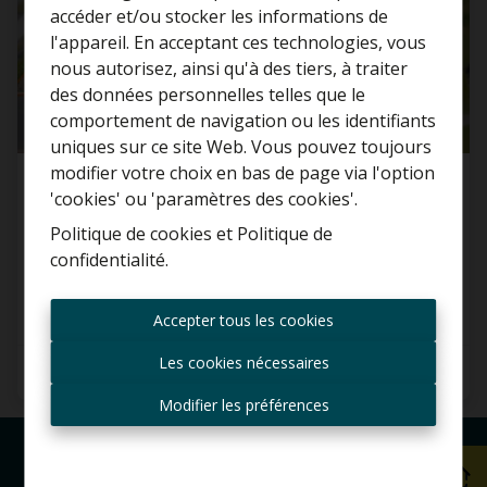
accéder et/ou stocker les informations de
l'appareil. En acceptant ces technologies, vous
nous autorisez, ainsi qu'à des tiers, à traiter
Curieux de connaître la
des données personnelles telles que le
valeur de votre maison ?
comportement de navigation ou les identifiants
uniques sur ce site Web. Vous pouvez toujours
Estimation gratuite
modifier votre choix en bas de page via l'option
Terrain à bâtir
'cookies' ou 'paramètres des cookies'.
Politique de cookies
et
Politique de
Dreefstraat 32, 1880 Ramsdonk
confidentialité
.
Toujours être le premier
informé des nouvelles
€ 259.000
Accepter tous les cookies
offres ?
Les cookies nécessaires
920 m²
Recevoir les offres par e-
mail
Modifier les préférences