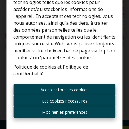
technologies telles que les cookies pour
accéder et/ou stocker les informations de
l'appareil. En acceptant ces technologies, vous
nous autorisez, ainsi qu'à des tiers, à traiter
Curieux de connaître la
des données personnelles telles que le
valeur de votre maison ?
comportement de navigation ou les identifiants
uniques sur ce site Web. Vous pouvez toujours
Estimation gratuite
modifier votre choix en bas de page via l'option
'cookies' ou 'paramètres des cookies'.
Terrains cultivés
Politique de cookies
et
Politique de
confidentialité
.
Leuvensesteenweg , 3070 Kortenberg
Toujours être le premier
informé des nouvelles
€ 39.850
Accepter tous les cookies
offres ?
Les cookies nécessaires
Recevoir les offres par e-
6595 m²
mail
Modifier les préférences