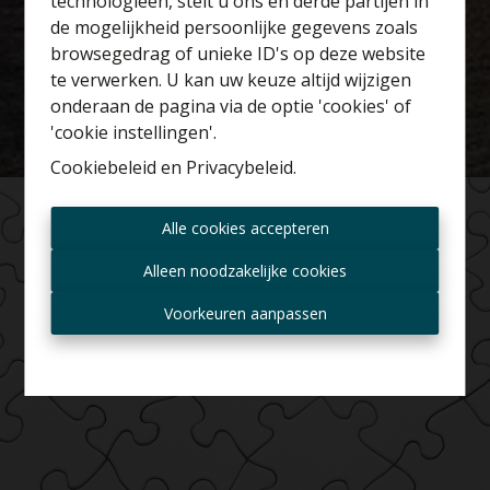
technologieën, stelt u ons en derde partijen in
Benieuwd naar de
de mogelijkheid persoonlijke gegevens zoals
waarde van je huis?
browsegedrag of unieke ID's op deze website
te verwerken. U kan uw keuze altijd wijzigen
Gratis schatting
onderaan de pagina via de optie 'cookies' of
'cookie instellingen'.
Cookiebeleid
en
Privacybeleid
.
Altijd als eerste op de
Alle cookies accepteren
hoogte zijn van nieuwe
aanbiedingen?
Alleen noodzakelijke cookies
Ontvang aanbod per mail
Voorkeuren aanpassen