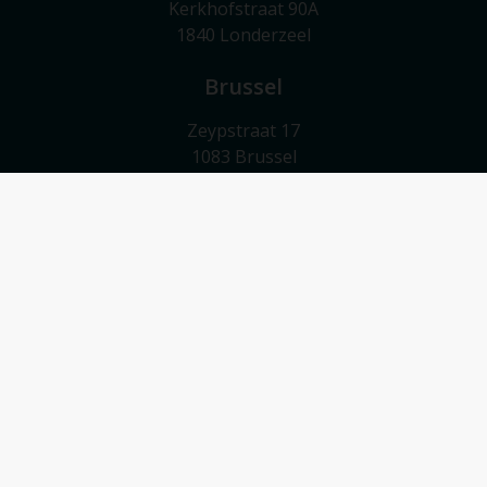
Kerkhofstraat 90A
1840 Londerzeel
Brussel
Zeypstraat 17
1083 Brussel
Meise
Valkebeekstraat 24
1860 Meise
Contact
052/503 503
info@vmv-vastgoed.be