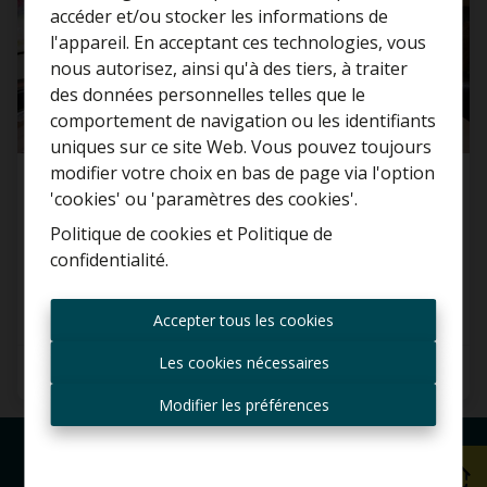
accéder et/ou stocker les informations de
l'appareil. En acceptant ces technologies, vous
nous autorisez, ainsi qu'à des tiers, à traiter
Curieux de connaître la
des données personnelles telles que le
valeur de votre maison ?
comportement de navigation ou les identifiants
uniques sur ce site Web. Vous pouvez toujours
Estimation gratuite
modifier votre choix en bas de page via l'option
Appartement
'cookies' ou 'paramètres des cookies'.
Politique de cookies
et
Politique de
2627 Schelle
confidentialité
.
Toujours être le premier
informé des nouvelles
Accepter tous les cookies
offres ?
Les cookies nécessaires
2
1
100 m²
Recevoir les offres par e-
mail
Modifier les préférences