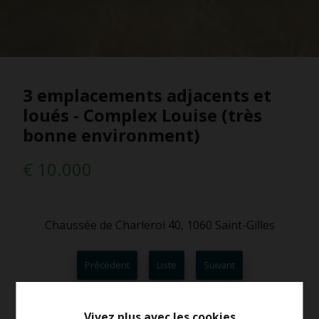
3 emplacements adjacents et
loués - Complex Louise (très
bonne environment)
€ 10.000
Chaussée de Charleroi 40, 1060 Saint-Gilles
Précédent
Liste
Suivant
Vivez plus avec les cookies