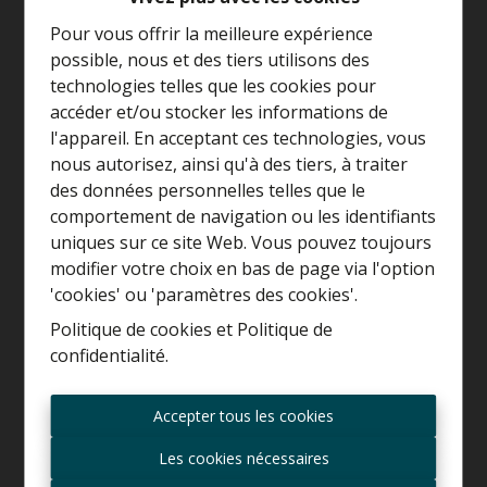
Pour vous offrir la meilleure expérience
possible, nous et des tiers utilisons des
technologies telles que les cookies pour
accéder et/ou stocker les informations de
l'appareil. En acceptant ces technologies, vous
nous autorisez, ainsi qu'à des tiers, à traiter
Curieux de connaître la
des données personnelles telles que le
valeur de votre maison ?
comportement de navigation ou les identifiants
uniques sur ce site Web. Vous pouvez toujours
Estimation gratuite
modifier votre choix en bas de page via l'option
'cookies' ou 'paramètres des cookies'.
Politique de cookies
et
Politique de
confidentialité
.
Toujours être le premier
informé des nouvelles
Accepter tous les cookies
offres ?
Les cookies nécessaires
Recevoir les offres par e-