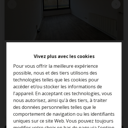
Studio(s)
Vivez plus avec les cookies
Pour vous offrir la meilleure expérience
Chaussée de Forest 42, 1060 Saint-Gilles
possible, nous et des tiers utilisons des
technologies telles que les cookies pour
€ 87.000
accéder et/ou stocker les informations de
l'appareil. En acceptant ces technologies, vous
nous autorisez, ainsi qu'à des tiers, à traiter
Curieux de connaître la
des données personnelles telles que le
1
1
22 m²
valeur de votre maison ?
comportement de navigation ou les identifiants
uniques sur ce site Web. Vous pouvez toujours
Estimation gratuite
modifier votre choix en bas de page via l'option