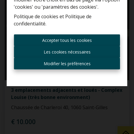
'cookies' ou 'paramètres des cookies'.
Politique de cookies
et
Politique de
confidentialité
.
Toujours être le premier
informé des nouvelles
Accepter tous les cookies
offres ?
Les cookies nécessaires
Recevoir les offres par e-
mail
Modifier les préférences
3 emplacements adjacents et loués - Complex
Louise (très bonne environment)
Chaussée de Charleroi 40, 1060 Saint-Gilles
€ 10.000