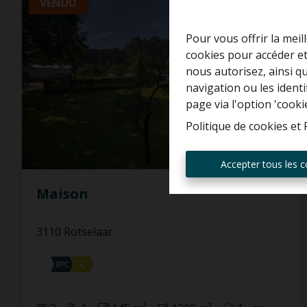
VENDU
Pour vous offrir la meil
cookies pour accéder et
nous autorisez, ainsi q
navigation ou les ident
page via l'option 'cooki
Politique de cookies
et
Accepter tous les c
Maison
3110 Rotselaar