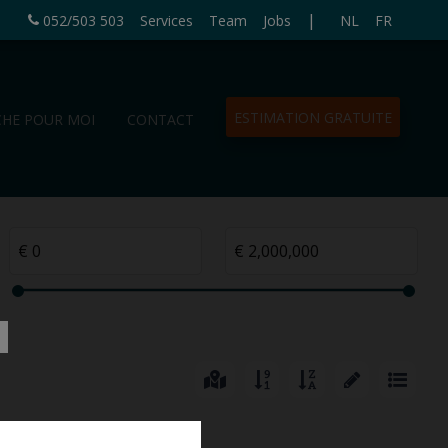
|
052/503 503
Services
Team
Jobs
NL
FR
ESTIMATION GRATUITE
CHE POUR MOI
CONTACT