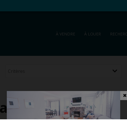
À VENDRE
À LOUER
RECHER
laar