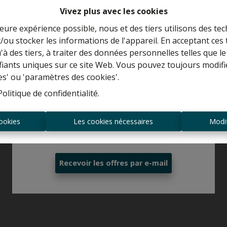
Vivez plus avec les cookies
leure expérience possible, nous et des tiers utilisons des tec
/ou stocker les informations de l'appareil. En acceptant ces
Curieux de connaître la valeur de votre
u'à des tiers, à traiter des données personnelles telles que
maison ?
ifiants uniques sur ce site Web. Vous pouvez toujours modifi
es' ou 'paramètres des cookies'.
Estimation gratuite
Politique de confidentialité
.
ookies
Les cookies nécessaires
Modif
Toujours être le premier informé des
nouvelles offres ?
Recevoir les offres par e-mail