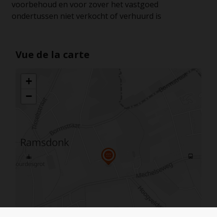
voorbehoud en voor zover het vastgoed
ondertussen niet verkocht of verhuurd is
Vue de la carte