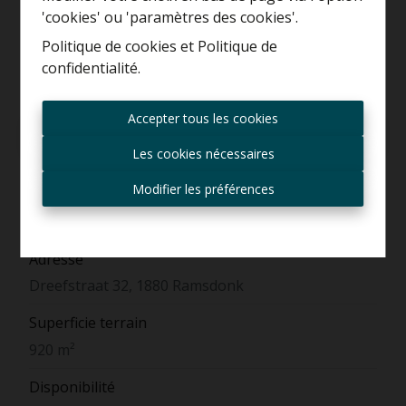
'cookies' ou 'paramètres des cookies'.
Politique de cookies
et
Politique de
confidentialité
.
Toujours être le premier
informé des nouvelles
Accepter tous les cookies
offres ?
Demande d'informations
Les cookies nécessaires
Recevoir les offres par e-
mail
Modifier les préférences
Général
Adresse
Dreefstraat 32, 1880 Ramsdonk
Superficie terrain
920 m²
Disponibilité