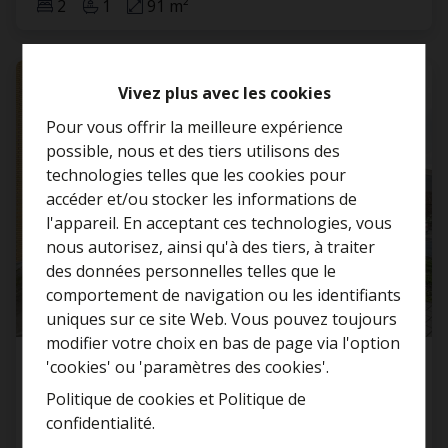
2
1
91 m²
VENDU
Vivez plus avec les cookies
Pour vous offrir la meilleure expérience
possible, nous et des tiers utilisons des
technologies telles que les cookies pour
accéder et/ou stocker les informations de
l'appareil. En acceptant ces technologies, vous
nous autorisez, ainsi qu'à des tiers, à traiter
Curieux de connaître la
des données personnelles telles que le
valeur de votre maison ?
comportement de navigation ou les identifiants
uniques sur ce site Web. Vous pouvez toujours
Estimation gratuite
modifier votre choix en bas de page via l'option
'cookies' ou 'paramètres des cookies'.
Maison prête à emménager avec un immense
jardin à Puurs/Liezele !
Politique de cookies
et
Politique de
confidentialité
.
2870 Puurs
Toujours être le premier