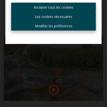
informé des nouvelles
Accepter tous les cookies
offres ?
Les cookies nécessaires
Recevoir les offres par e-
3
1
147 m²
mail
Modifier les préférences
VENDU