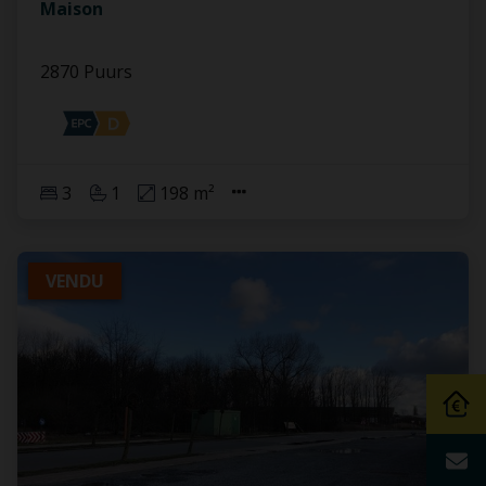
Maison
2870 Puurs
3
1
198 m²
VENDU