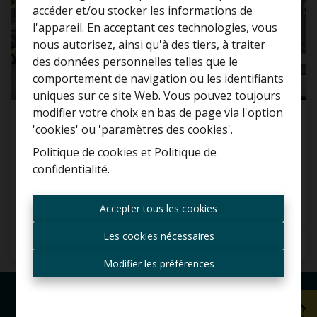
accéder et/ou stocker les informations de
l'appareil. En acceptant ces technologies, vous
nous autorisez, ainsi qu'à des tiers, à traiter
Curieux de connaître la
des données personnelles telles que le
valeur de votre maison ?
comportement de navigation ou les identifiants
uniques sur ce site Web. Vous pouvez toujours
Estimation gratuite
modifier votre choix en bas de page via l'option
Maison
'cookies' ou 'paramètres des cookies'.
Politique de cookies
et
Politique de
9400 Okegem
confidentialité
.
Toujours être le premier
informé des nouvelles
Accepter tous les cookies
offres ?
Les cookies nécessaires
Recevoir les offres par e-
mail
Modifier les préférences