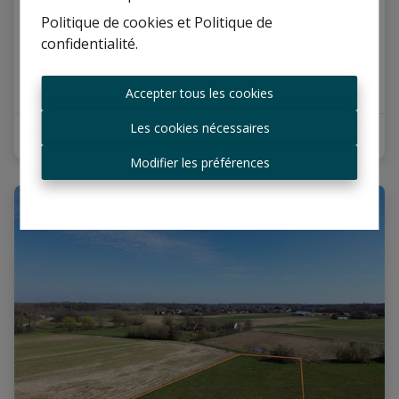
Politique de cookies
et
Politique de
1880 Nieuwenrode
confidentialité
.
Toujours être le premier
informé des nouvelles
Accepter tous les cookies
offres ?
Les cookies nécessaires
3
1
156 m²
Recevoir les offres par e-
mail
Modifier les préférences
VENDU