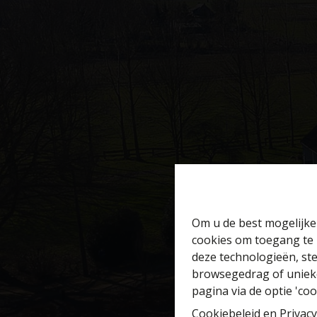
Om u de best mogelijke 
cookies om toegang te 
deze technologieën, ste
browsegedrag of unieke
pagina via de optie 'cook
Cookiebeleid
en
Privacy