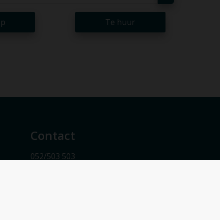
op
Te huur
Contact
052/503 503
info@vmv-vastgoed.be