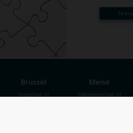
Te ko
Brussel
Meise
Zeypstraat 17
Valkebeekstraat 24
1083 Brussel
1860 Meise
Maandag t.e.m. vrijdag 9u30 – 17u30