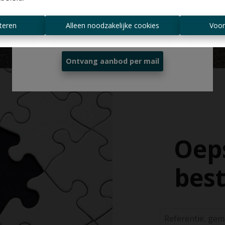
Altijd als eerste op de hoogte zijn van
teren
Alleen noodzakelijke cookies
Voor
nieuwe aanbiedingen?
Ontvang aanbod per mail
Oeps
best