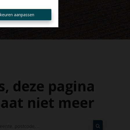
keuren aanpassen
, deze pagina
aat niet meer