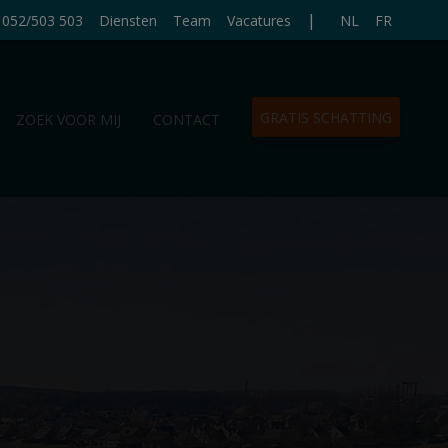
|
052/503 503
Diensten
Team
Vacatures
NL
FR
GRATIS SCHATTING
ZOEK VOOR MIJ
CONTACT