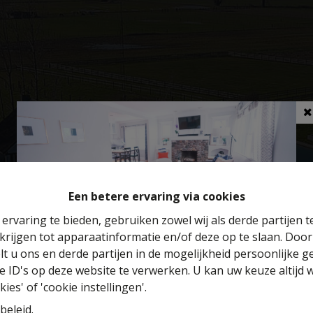
Een betere ervaring via cookies
ervaring te bieden, gebruiken zowel wij als derde partijen 
krijgen tot apparaatinformatie en/of deze op te slaan. Doo
Benieuwd naar de waarde van je huis?
lt u ons en derde partijen in de mogelijkheid persoonlijke 
 ID's op deze website te verwerken. U kan uw keuze altijd 
Gratis schatting
ies' of 'cookie instellingen'.
beleid
.