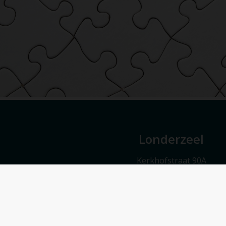
Londerzeel
Kerkhofstraat 90A
1840 Londerzeel