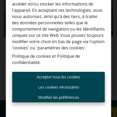
accéder et/ou stocker les informations de
l'appareil. En acceptant ces technologies, vous
nous autorisez, ainsi qu'à des tiers, à traiter
Curieux de connaître la
des données personnelles telles que le
valeur de votre maison ?
comportement de navigation ou les identifiants
uniques sur ce site Web. Vous pouvez toujours
Estimation gratuite
modifier votre choix en bas de page via l'option
Appartement
'cookies' ou 'paramètres des cookies'.
Politique de cookies
et
Politique de
8430 Middelkerke
confidentialité
.
Toujours être le premier
informé des nouvelles
Accepter tous les cookies
offres ?
Les cookies nécessaires
2
1
92 m²
Recevoir les offres par e-
mail
Modifier les préférences