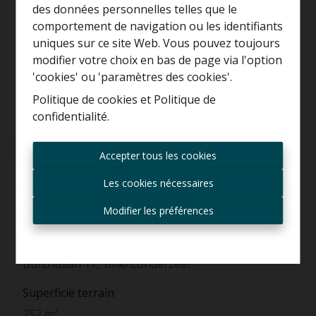
Curieux de connaître la
des données personnelles telles que le
valeur de votre maison ?
comportement de navigation ou les identifiants
uniques sur ce site Web. Vous pouvez toujours
Estimation gratuite
modifier votre choix en bas de page via l'option
'cookies' ou 'paramètres des cookies'.
Politique de cookies
et
Politique de
confidentialité
.
Toujours être le premier
informé des nouvelles
Demande d'informations
Accepter tous les cookies
offres ?
Les cookies nécessaires
Recevoir les offres par e-
mail
Modifier les préférences
Général
Adresse
Burchtlaan 17, 1840 Londerzeel
Superficie terrain
252 m²