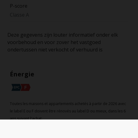
P-score
Classe A
Deze gegevens zijn louter informatief onder elk
voorbehoud en voor zover het vastgoed
ondertussen niet verkocht of verhuurd is
Énergie
Toutes les maisons et appartements achetés à partir de 2026 avec
le label E ou F doivent être rénovés au label D ou mieux, dans les 6
ans suivant l'achat.
Certificat électrique
Oui, non-conforme RGIE