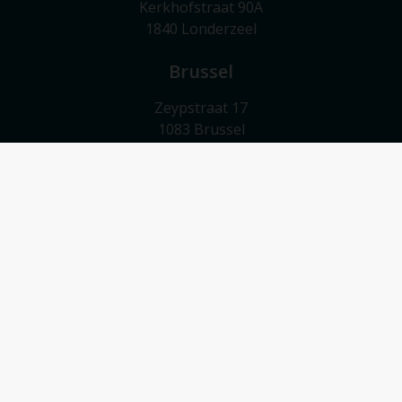
Kerkhofstraat 90A
1840 Londerzeel
Brussel
Zeypstraat 17
1083 Brussel
Meise
Valkebeekstraat 24
1860 Meise
Contact
052/503 503
info@vmv-vastgoed.be