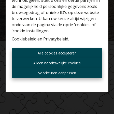
technologieën, stelt u ons en derde partijen in
Benieuwd naar de
de mogelijkheid persoonlijke gegevens zoals
waarde van je huis?
browsegedrag of unieke ID's op deze website
te verwerken. U kan uw keuze altijd wijzigen
Gratis schatting
onderaan de pagina via de optie 'cookies' of
'cookie instellingen'.
Cookiebeleid
en
Privacybeleid
.
Altijd als eerste op de
Alle cookies accepteren
hoogte zijn van nieuwe
aanbiedingen?
Alleen noodzakelijke cookies
Ontvang aanbod per mail
Voorkeuren aanpassen