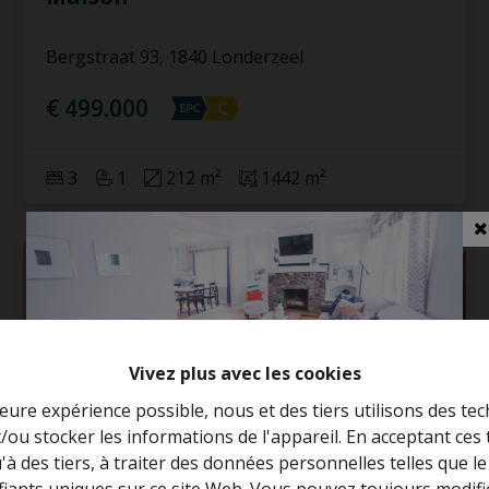
Bergstraat 93, 1840 Londerzeel
€ 499.000
3
1
212 m²
1442 m²
Vivez plus avec les cookies
leure expérience possible, nous et des tiers utilisons des tec
/ou stocker les informations de l'appareil. En acceptant ces
Curieux de connaître la valeur de votre
u'à des tiers, à traiter des données personnelles telles que
maison ?