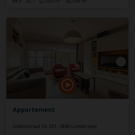
3
1
202 m²
335 m²
Appartement
Gildenstraat 5A 201, 1840 Londerzeel