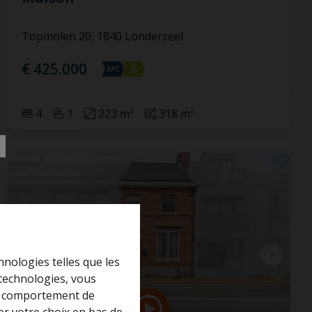
Topmolen 20, 1840 Londerzeel
€ 425.000
4
1
223 m²
318 m²
hnologies telles que les
 technologies, vous
 le comportement de