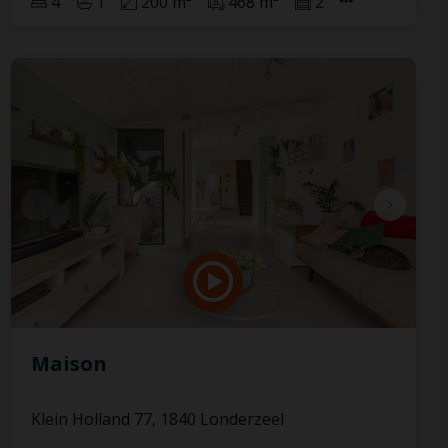
4
1
200 m²
468 m²
2
Maison
Klein Holland 77, 1840 Londerzeel