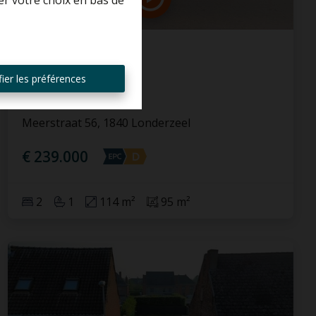
er votre choix en bas de
Maison
ier les préférences
Meerstraat 56, 1840 Londerzeel
€ 239.000
2
1
114 m²
95 m²