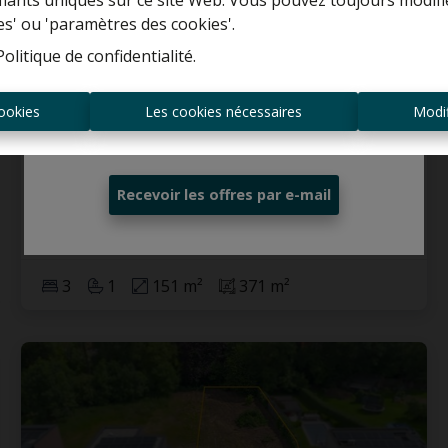
ifiants uniques sur ce site Web. Vous pouvez toujours modifi
es' ou 'paramètres des cookies'.
Estimation gratuite
Politique de confidentialité
.
Maison
ookies
Les cookies nécessaires
Modif
Toujours être le premier informé des
nouvelles offres ?
Molenheide 55, 1840 Londerzeel
Recevoir les offres par e-mail
€ 395.000
3
1
151 m²
371 m²