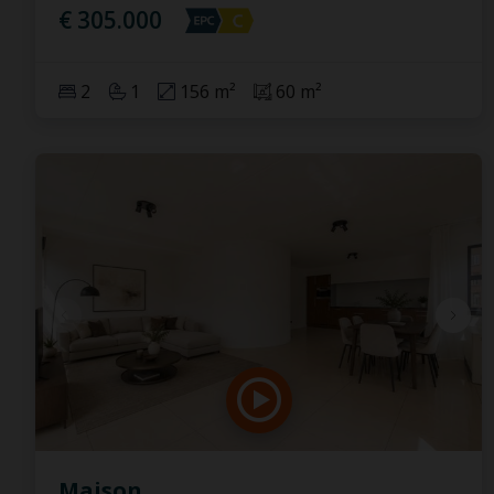
€ 305.000
2
1
156 m²
60 m²
Maison