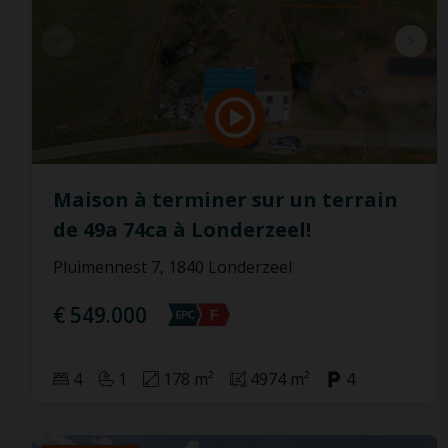
Maison à terminer sur un terrain
de 49a 74ca à Londerzeel!
Pluimennest 7, 1840 Londerzeel
€ 549.000
4
1
178 m²
4974 m²
4