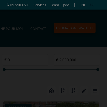
|
052/503 503
Services
Team
Jobs
NL
FR
ESTIMATION GRATUITE
CHE POUR MOI
CONTACT