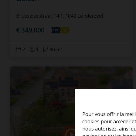
Brusselsestraat 14 1, 1840 Londerzeel
€ 349.000
2
1
80 m²
Pour vous offrir la meil
cookies pour accéder et
nous autorisez, ainsi q