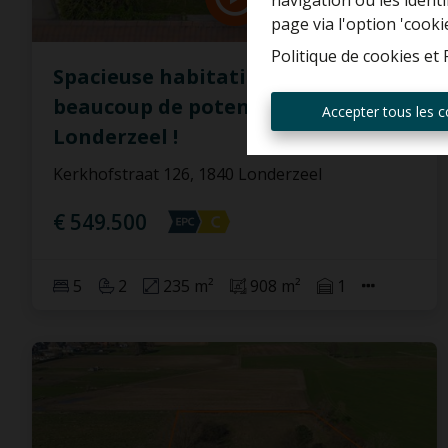
navigation ou les ident
page via l'option 'cooki
Politique de cookies
et
Spacieuse habitation avec
beaucoup de potentiel à
Accepter tous les c
Londerzeel !
Kerkhofstraat 126, 1840 Londerzeel
€ 549.500
5
2
235 m²
908 m²
1