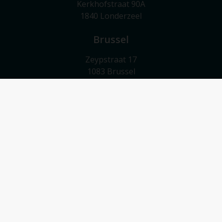
Kerkhofstraat 90A
1840 Londerzeel
Brussel
Zeypstraat 17
1083 Brussel
Meise
Valkebeekstraat 24
1860 Meise
Contact
052/503 503
info@vmv-vastgoed.be