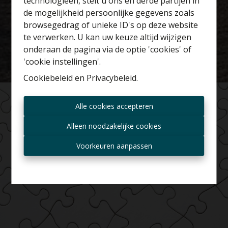
technologieën, stelt u ons en derde partijen in
Benieuwd naar de
de mogelijkheid persoonlijke gegevens zoals
waarde van je huis?
browsegedrag of unieke ID's op deze website
te verwerken. U kan uw keuze altijd wijzigen
Gratis schatting
onderaan de pagina via de optie 'cookies' of
'cookie instellingen'.
Cookiebeleid
en
Privacybeleid
.
Altijd als eerste op de
Alle cookies accepteren
hoogte zijn van nieuwe
aanbiedingen?
Alleen noodzakelijke cookies
Ontvang aanbod per mail
Voorkeuren aanpassen