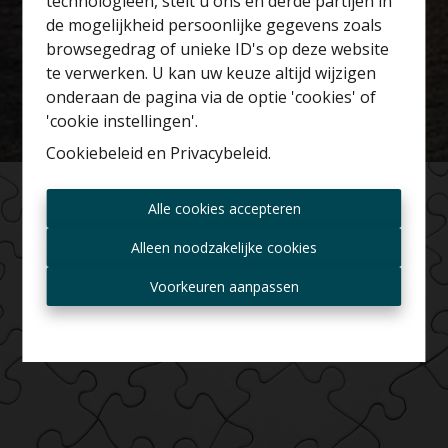
technologieën, stelt u ons en derde partijen in
Benieuwd naar de
de mogelijkheid persoonlijke gegevens zoals
waarde van je huis?
browsegedrag of unieke ID's op deze website
te verwerken. U kan uw keuze altijd wijzigen
Gratis schatting
onderaan de pagina via de optie 'cookies' of
'cookie instellingen'.
Cookiebeleid
en
Privacybeleid
.
Altijd als eerste op de
Alle cookies accepteren
hoogte zijn van nieuwe
aanbiedingen?
Alleen noodzakelijke cookies
Ontvang aanbod per mail
Voorkeuren aanpassen