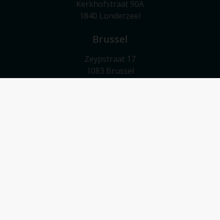
Kerkhofstraat 90A
1840 Londerzeel
Brussel
Zeypstraat 17
1083 Brussel
Meise
Valkebeekstraat 24
1860 Meise
Contact
052/503 503
info@vmv-vastgoed.be