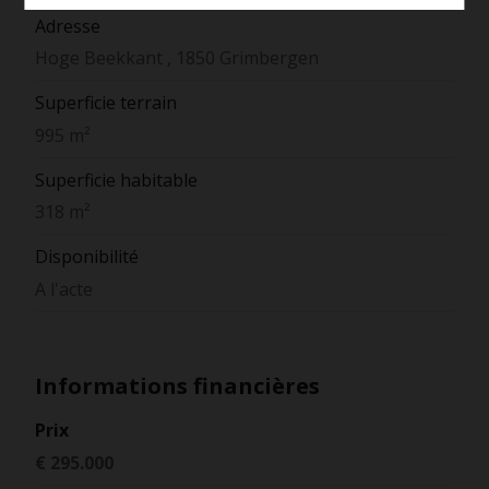
Adresse
Hoge Beekkant , 1850 Grimbergen
Superficie terrain
995 m²
Superficie habitable
318 m²
Disponibilité
A l'acte
Informations financières
Prix
€ 295.000