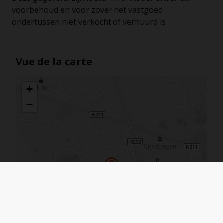
voorbehoud en voor zover het vastgoed
ondertussen niet verkocht of verhuurd is
Vue de la carte