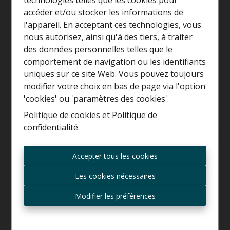
accéder et/ou stocker les informations de
l'appareil. En acceptant ces technologies, vous
nous autorisez, ainsi qu'à des tiers, à traiter
Curieux de connaître la
des données personnelles telles que le
valeur de votre maison ?
comportement de navigation ou les identifiants
uniques sur ce site Web. Vous pouvez toujours
Estimation gratuite
modifier votre choix en bas de page via l'option
'cookies' ou 'paramètres des cookies'.
Politique de cookies
et
Politique de
confidentialité
.
Demande d'informations
Toujours être le premier
informé des nouvelles
Accepter tous les cookies
offres ?
318 m²
Les cookies nécessaires
Recevoir les offres par e-
mail
Modifier les préférences
Général