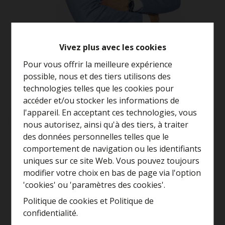
Vivez plus avec les cookies
Pour vous offrir la meilleure expérience
possible, nous et des tiers utilisons des
technologies telles que les cookies pour
accéder et/ou stocker les informations de
l'appareil. En acceptant ces technologies, vous
Demande d'informations
nous autorisez, ainsi qu'à des tiers, à traiter
Curieux de connaître la
des données personnelles telles que le
2
1
116 m²
valeur de votre maison ?
comportement de navigation ou les identifiants
uniques sur ce site Web. Vous pouvez toujours
Estimation gratuite
modifier votre choix en bas de page via l'option
'cookies' ou 'paramètres des cookies'.
Politique de cookies
et
Politique de
Général
confidentialité
.
Toujours être le premier
Année de construction