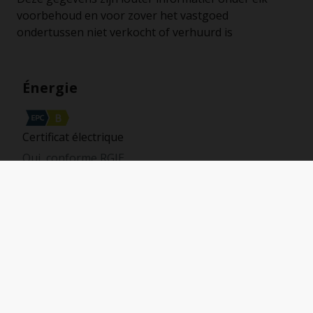
voorbehoud en voor zover het vastgoed
ondertussen niet verkocht of verhuurd is
Énergie
Certificat électrique
Oui, conforme RGIE
PEB
106 kWh/m².an
Code Unique
20260410-0003844743-RES-1
Vue de la carte