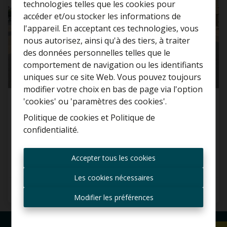
technologies telles que les cookies pour
accéder et/ou stocker les informations de
l'appareil. En acceptant ces technologies, vous
nous autorisez, ainsi qu'à des tiers, à traiter
Curieux de connaître la
des données personnelles telles que le
valeur de votre maison ?
comportement de navigation ou les identifiants
uniques sur ce site Web. Vous pouvez toujours
Estimation gratuite
modifier votre choix en bas de page via l'option
'cookies' ou 'paramètres des cookies'.
Parking/Boxe de garage
Politique de cookies
et
Politique de
confidentialité
.
Sint-Katharinastraat  132, 2870 Ruisbroek
Toujours être le premier
informé des nouvelles
Accepter tous les cookies
offres ?
Les cookies nécessaires
Recevoir les offres par e-
25 m²
mail
Modifier les préférences