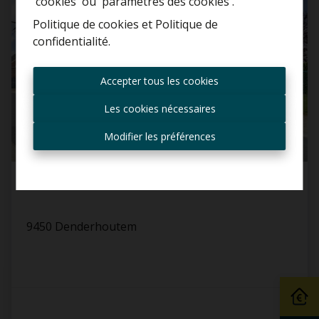
'cookies' ou 'paramètres des cookies'.
Politique de cookies
et
Politique de
confidentialité
.
Toujours être le premier
informé des nouvelles
Accepter tous les cookies
offres ?
Les cookies nécessaires
Recevoir les offres par e-
mail
Modifier les préférences
Maison
9450 Denderhoutem