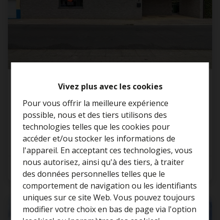
Une maison neuve et économe en énergie
Vivez plus avec les cookies
(2019)
Pour vous offrir la meilleure expérience
9450 Denderhoutem
possible, nous et des tiers utilisons des
technologies telles que les cookies pour
accéder et/ou stocker les informations de
l'appareil. En acceptant ces technologies, vous
nous autorisez, ainsi qu'à des tiers, à traiter
2
1
100 m²
Curieux de connaître la
des données personnelles telles que le
valeur de votre maison ?
comportement de navigation ou les identifiants
uniques sur ce site Web. Vous pouvez toujours
Estimation gratuite
VENDU
modifier votre choix en bas de page via l'option