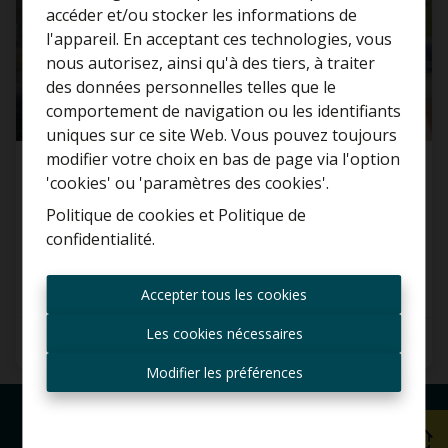
accéder et/ou stocker les informations de
l'appareil. En acceptant ces technologies, vous
nous autorisez, ainsi qu'à des tiers, à traiter
Curieux de connaître la
des données personnelles telles que le
valeur de votre maison ?
comportement de navigation ou les identifiants
uniques sur ce site Web. Vous pouvez toujours
Estimation gratuite
modifier votre choix en bas de page via l'option
Maison
'cookies' ou 'paramètres des cookies'.
Politique de cookies
et
Politique de
1731 Asse
confidentialité
.
Toujours être le premier
informé des nouvelles
Accepter tous les cookies
offres ?
Les cookies nécessaires
4
1
151 m²
Recevoir les offres par e-
mail
Modifier les préférences