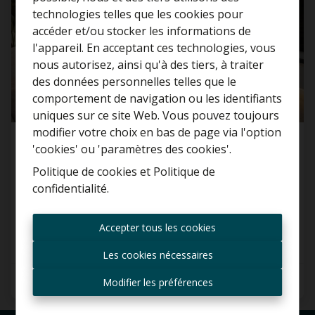
technologies telles que les cookies pour
accéder et/ou stocker les informations de
l'appareil. En acceptant ces technologies, vous
nous autorisez, ainsi qu'à des tiers, à traiter
Curieux de connaître la
des données personnelles telles que le
valeur de votre maison ?
comportement de navigation ou les identifiants
uniques sur ce site Web. Vous pouvez toujours
Estimation gratuite
modifier votre choix en bas de page via l'option
Appartement clé en main au rez-de-chaussée
'cookies' ou 'paramètres des cookies'.
avec 2 chambres et jardin privé à Puurs-Sint-
Politique de cookies
et
Politique de
Amands
confidentialité
.
Toujours être le premier
Heidestraat 94, 2890 Sint-Amands
informé des nouvelles
Accepter tous les cookies
offres ?
Les cookies nécessaires
Recevoir les offres par e-
2
1
91 m²
mail
Modifier les préférences