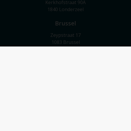
Kerkhofstraat 90A
1840 Londerzeel
Brussel
Zeypstraat 17
1083 Brussel
Meise
Valkebeekstraat 24
1860 Meise
Contact
052/503 503
info@vmv-vastgoed.be