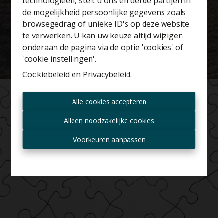
technologieën, stelt u ons en derde partijen in
Benieuwd naar de
de mogelijkheid persoonlijke gegevens zoals
waarde van je huis?
browsegedrag of unieke ID's op deze website
te verwerken. U kan uw keuze altijd wijzigen
Gratis schatting
onderaan de pagina via de optie 'cookies' of
'cookie instellingen'.
Cookiebeleid
en
Privacybeleid
.
Altijd als eerste op de
Alle cookies accepteren
hoogte zijn van nieuwe
aanbiedingen?
Alleen noodzakelijke cookies
Ontvang aanbod per mail
Voorkeuren aanpassen