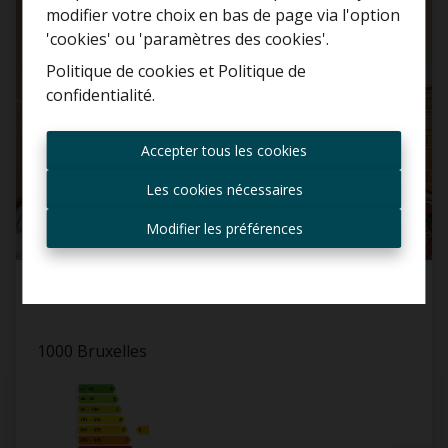
VENDU
Estimation gratuite
modifier votre choix en bas de page via l'option
'cookies' ou 'paramètres des cookies'.
Politique de cookies
et
Politique de
confidentialité
.
Toujours être le premier
informé des nouvelles
Accepter tous les cookies
offres ?
Les cookies nécessaires
Recevoir les offres par e-
mail
Modifier les préférences
Appartement
1000 Bruxelles