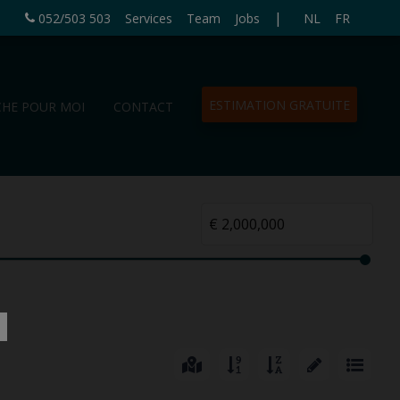
|
052/503 503
Services
Team
Jobs
NL
FR
ESTIMATION GRATUITE
CHE POUR MOI
CONTACT