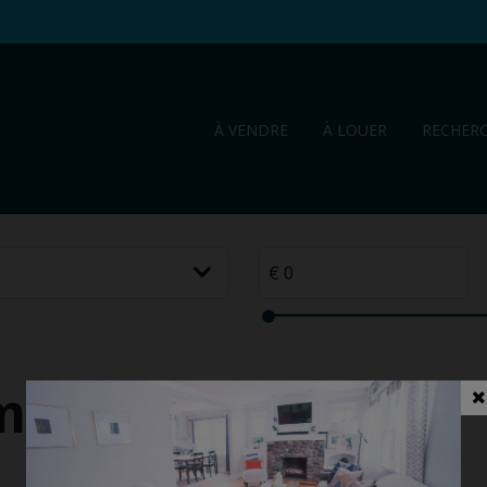
À VENDRE
À LOUER
RECHER
me à