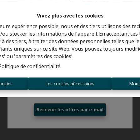
Vivez plus avec les cookies
leure expérience possible, nous et des tiers utilisons des tec
/ou stocker les informations de l'appareil. En acceptant ces
Curieux de connaître la valeur de votre
u'à des tiers, à traiter des données personnelles telles que
maison ?
ifiants uniques sur ce site Web. Vous pouvez toujours modifi
es' ou 'paramètres des cookies'.
Estimation gratuite
Politique de confidentialité
.
ookies
Les cookies nécessaires
Modif
Toujours être le premier informé des
nouvelles offres ?
Recevoir les offres par e-mail