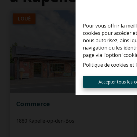
LOUÉ
Pour vous offrir la meil
cookies pour accéder et
nous autorisez, ainsi q
navigation ou les ident
page via l'option 'cooki
Politique de cookies
et
Accepter tous les c
Commerce
1880 Kapelle-op-den-Bos