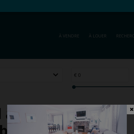
À VENDRE
À LOUER
RECHER
 à louer
-bos