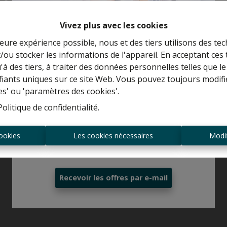
Vivez plus avec les cookies
leure expérience possible, nous et des tiers utilisons des tec
/ou stocker les informations de l'appareil. En acceptant ces
Curieux de connaître la valeur de votre
u'à des tiers, à traiter des données personnelles telles que
maison ?
ifiants uniques sur ce site Web. Vous pouvez toujours modifi
es' ou 'paramètres des cookies'.
Estimation gratuite
Politique de confidentialité
.
ookies
Les cookies nécessaires
Modif
Toujours être le premier informé des
nouvelles offres ?
Recevoir les offres par e-mail