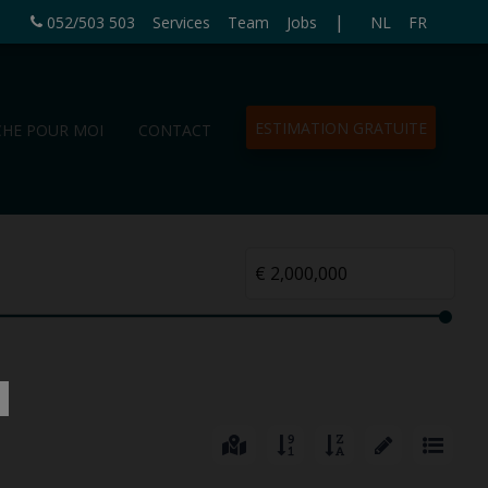
|
052/503 503
Services
Team
Jobs
NL
FR
ESTIMATION GRATUITE
CHE POUR MOI
CONTACT