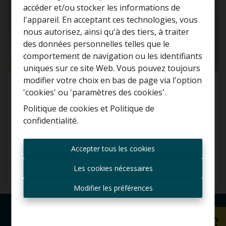
accéder et/ou stocker les informations de
l'appareil. En acceptant ces technologies, vous
nous autorisez, ainsi qu'à des tiers, à traiter
Curieux de connaître la
des données personnelles telles que le
valeur de votre maison ?
comportement de navigation ou les identifiants
uniques sur ce site Web. Vous pouvez toujours
Estimation gratuite
modifier votre choix en bas de page via l'option
Appartement lumineux à louer dans une
'cookies' ou 'paramètres des cookies'.
petite copropriété !
Politique de cookies
et
Politique de
1083 Ganshoren
confidentialité
.
Toujours être le premier
informé des nouvelles
Accepter tous les cookies
offres ?
Les cookies nécessaires
1
1
65 m²
Recevoir les offres par e-
mail
Modifier les préférences