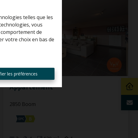
LOUÉ
hnologies telles que les
 technologies, vous
 le comportement de
er votre choix en bas de
ier les préférences
Appartement
2850 Boom