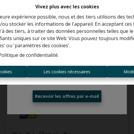
LOUÉ
Vivez plus avec les cookies
leure expérience possible, nous et des tiers utilisons des tec
/ou stocker les informations de l'appareil. En acceptant ces
Curieux de connaître la valeur de votre
u'à des tiers, à traiter des données personnelles telles que
maison ?
ifiants uniques sur ce site Web. Vous pouvez toujours modifi
es' ou 'paramètres des cookies'.
Estimation gratuite
Politique de confidentialité
.
ookies
Les cookies nécessaires
Modif
Toujours être le premier informé des
nouvelles offres ?
Appartement
Recevoir les offres par e-mail
2850 Boom