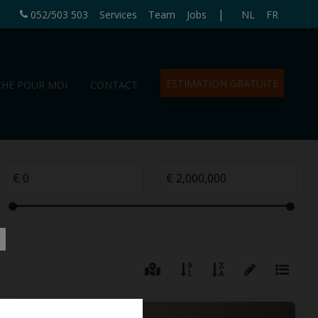
|
052/503 503
Services
Team
Jobs
NL
FR
ESTIMATION GRATUITE
CHE POUR MOI
CONTACT