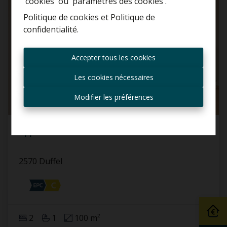
'cookies' ou 'paramètres des cookies'.
Politique de cookies
et
Politique de
confidentialité
.
Toujours être le premier
informé des nouvelles
Accepter tous les cookies
offres ?
Les cookies nécessaires
Recevoir les offres par e-
mail
Modifier les préférences
Appartement
2570 Duffel
2
1
100 m²