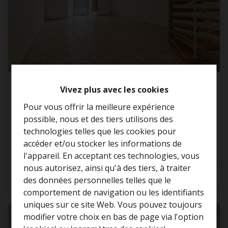
Appartement
Vivez plus avec les cookies
Pour vous offrir la meilleure expérience
2570 Duffel
possible, nous et des tiers utilisons des
technologies telles que les cookies pour
accéder et/ou stocker les informations de
l'appareil. En acceptant ces technologies, vous
nous autorisez, ainsi qu'à des tiers, à traiter
2
1
100 m²
Curieux de connaître la
des données personnelles telles que le
valeur de votre maison ?
comportement de navigation ou les identifiants
uniques sur ce site Web. Vous pouvez toujours
Estimation gratuite
LOUÉ
modifier votre choix en bas de page via l'option