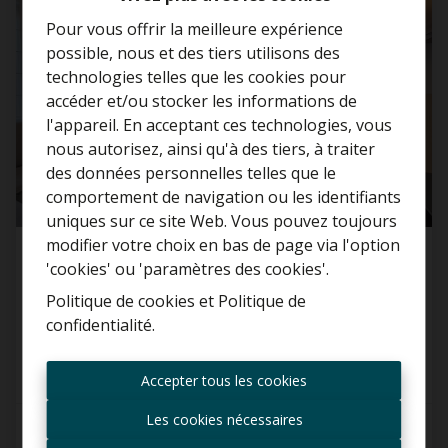
Pour vous offrir la meilleure expérience
possible, nous et des tiers utilisons des
technologies telles que les cookies pour
accéder et/ou stocker les informations de
l'appareil. En acceptant ces technologies, vous
nous autorisez, ainsi qu'à des tiers, à traiter
Curieux de connaître la
des données personnelles telles que le
valeur de votre maison ?
comportement de navigation ou les identifiants
uniques sur ce site Web. Vous pouvez toujours
Estimation gratuite
modifier votre choix en bas de page via l'option
Appartement
'cookies' ou 'paramètres des cookies'.
Politique de cookies
et
Politique de
2850 Boom
confidentialité
.
Toujours être le premier
informé des nouvelles
Accepter tous les cookies
offres ?
Les cookies nécessaires
2
1
90 m²
Recevoir les offres par e-