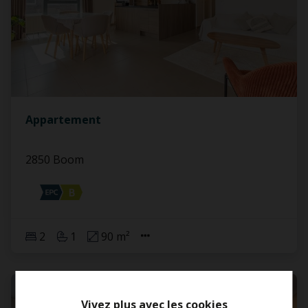
Appartement
2850 Boom
2
1
90 m²
LOUÉ
Vivez plus avec les cookies