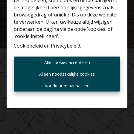
technologieën, stelt u ons en derde partijen in
Benieuwd naar de
de mogelijkheid persoonlijke gegevens zoals
waarde van je huis?
browsegedrag of unieke ID's op deze website
te verwerken. U kan uw keuze altijd wijzigen
Gratis schatting
onderaan de pagina via de optie 'cookies' of
'cookie instellingen'.
Cookiebeleid
en
Privacybeleid
.
Altijd als eerste op de
Alle cookies accepteren
hoogte zijn van nieuwe
aanbiedingen?
Alleen noodzakelijke cookies
Ontvang aanbod per mail
Voorkeuren aanpassen