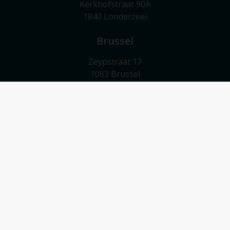
Kerkhofstraat 90A
1840 Londerzeel
Brussel
Zeypstraat 17
1083 Brussel
Meise
Valkebeekstraat 24
1860 Meise
Contact
052/503 503
info@vmv-vastgoed.be