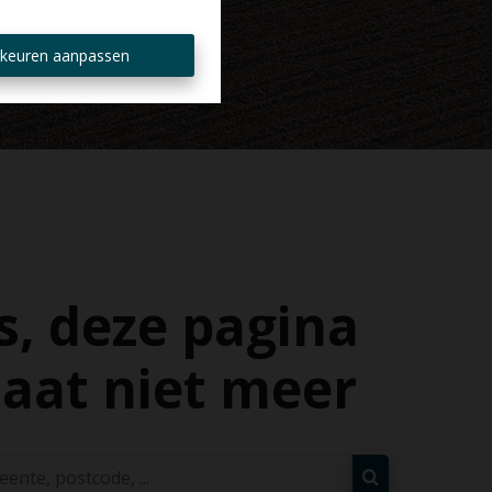
keuren aanpassen
, deze pagina
aat niet meer