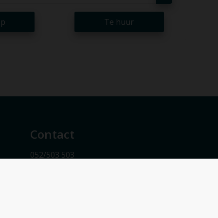
op
Te huur
Contact
052/503 503
info@vmv-vastgoed.be