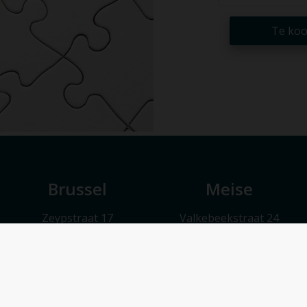
Te ko
Brussel
Meise
Zeypstraat 17
Valkebeekstraat 24
1083 Brussel
1860 Meise
Maandag t.e.m. vrijdag 9u30 – 17u30