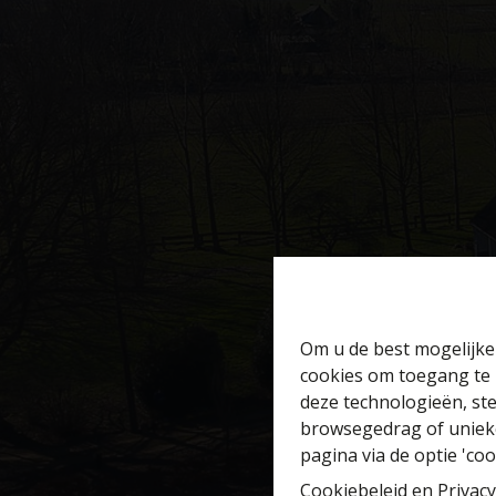
Om u de best mogelijke 
cookies om toegang te 
deze technologieën, ste
browsegedrag of unieke
pagina via de optie 'cook
Cookiebeleid
en
Privacy