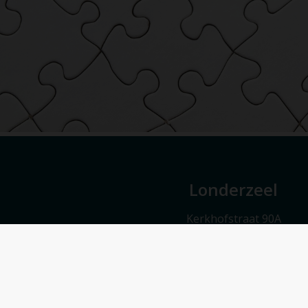
Londerzeel
Kerkhofstraat 90A
1840 Londerzeel