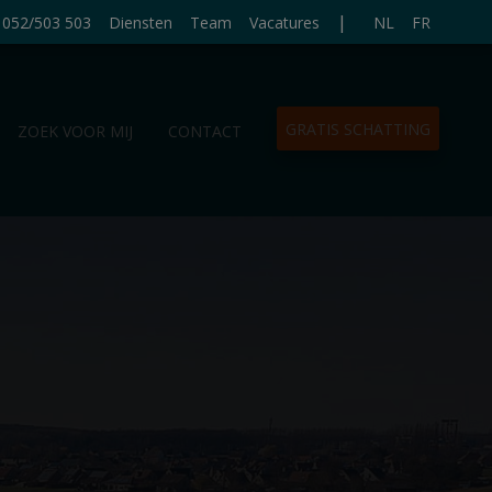
|
052/503 503
Diensten
Team
Vacatures
NL
FR
GRATIS SCHATTING
ZOEK VOOR MIJ
CONTACT