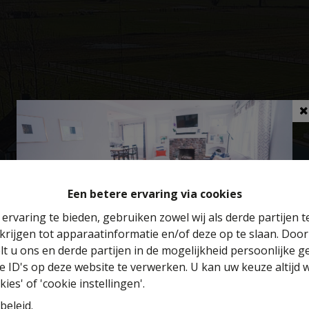
Een betere ervaring via cookies
ervaring te bieden, gebruiken zowel wij als derde partijen 
krijgen tot apparaatinformatie en/of deze op te slaan. Doo
Benieuwd naar de waarde van je huis?
lt u ons en derde partijen in de mogelijkheid persoonlijke 
 ID's op deze website te verwerken. U kan uw keuze altijd 
Gratis schatting
ies' of 'cookie instellingen'.
beleid
.