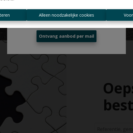
Altijd als eerste op de hoogte zijn van
teren
Alleen noodzakelijke cookies
Voor
nieuwe aanbiedingen?
Ontvang aanbod per mail
Oeps
best