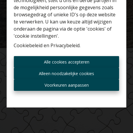
technologieën, stelt u ons en derde partijen in
Benieuwd naar de
de mogelijkheid persoonlijke gegevens zoals
waarde van je huis?
browsegedrag of unieke ID's op deze website
te verwerken. U kan uw keuze altijd wijzigen
Gratis schatting
onderaan de pagina via de optie 'cookies' of
'cookie instellingen'.
Cookiebeleid
en
Privacybeleid
.
Altijd als eerste op de
Alle cookies accepteren
hoogte zijn van nieuwe
aanbiedingen?
Alleen noodzakelijke cookies
Ontvang aanbod per mail
Voorkeuren aanpassen