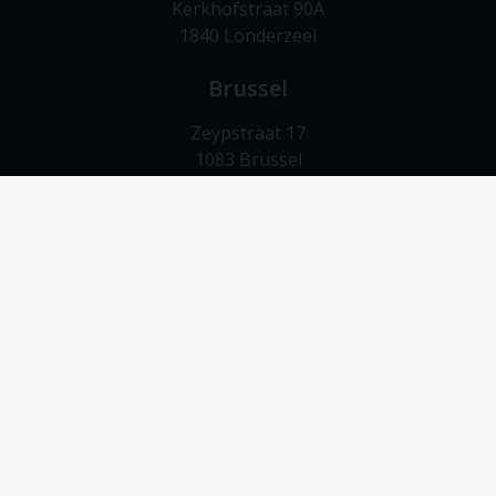
Kerkhofstraat 90A
1840 Londerzeel
Brussel
Zeypstraat 17
1083 Brussel
Meise
Valkebeekstraat 24
1860 Meise
Contact
052/503 503
info@vmv-vastgoed.be