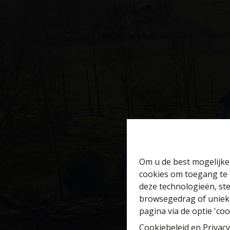
Om u de best mogelijke 
cookies om toegang te 
deze technologieën, ste
browsegedrag of unieke
pagina via de optie 'cook
Cookiebeleid
en
Privacy