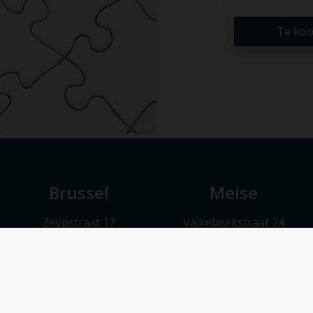
Te ko
Brussel
Meise
Zeypstraat 17
Valkebeekstraat 24
1083 Brussel
1860 Meise
Maandag t.e.m. vrijdag 9u30 – 17u30