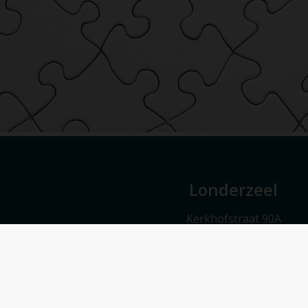
Londerzeel
Kerkhofstraat 90A
1840 Londerzeel