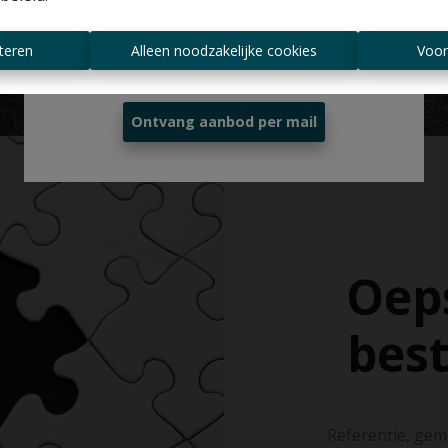
Altijd als eerste op de hoogte zijn van
teren
Alleen noodzakelijke cookies
Voor
nieuwe aanbiedingen?
Ontvang aanbod per mail
Oeps
best