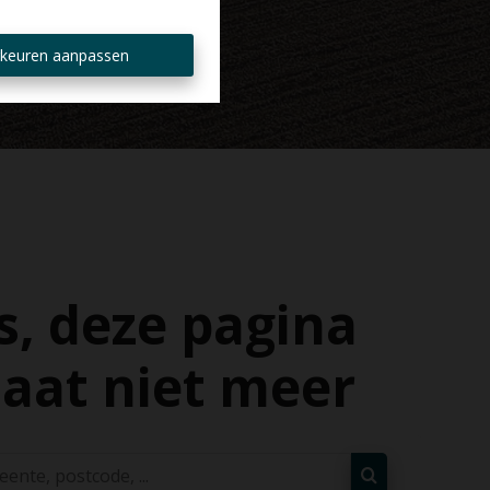
keuren aanpassen
, deze pagina
aat niet meer