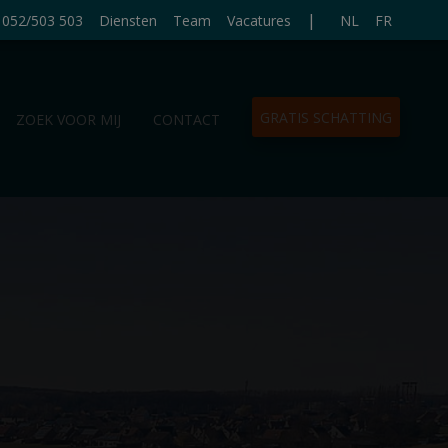
|
052/503 503
Diensten
Team
Vacatures
NL
FR
GRATIS SCHATTING
ZOEK VOOR MIJ
CONTACT