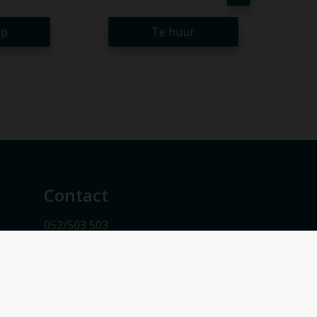
op
Te huur
Contact
052/503 503
info@vmv-vastgoed.be