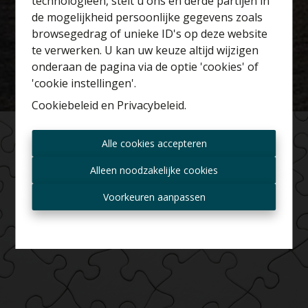
technologieën, stelt u ons en derde partijen in
Benieuwd naar de
de mogelijkheid persoonlijke gegevens zoals
waarde van je huis?
browsegedrag of unieke ID's op deze website
te verwerken. U kan uw keuze altijd wijzigen
Gratis schatting
onderaan de pagina via de optie 'cookies' of
'cookie instellingen'.
Cookiebeleid
en
Privacybeleid
.
Altijd als eerste op de
Alle cookies accepteren
hoogte zijn van nieuwe
aanbiedingen?
Alleen noodzakelijke cookies
Ontvang aanbod per mail
Voorkeuren aanpassen