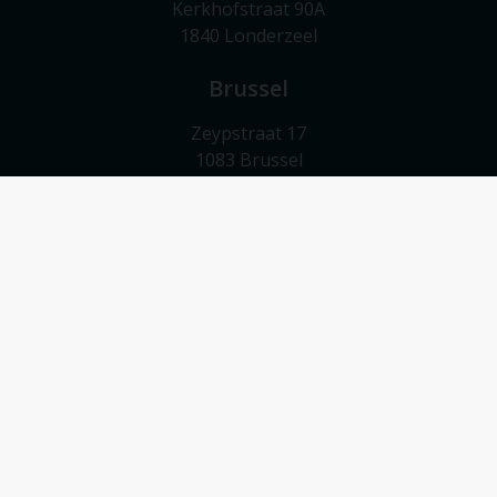
Kerkhofstraat 90A
1840 Londerzeel
Brussel
Zeypstraat 17
1083 Brussel
Meise
Valkebeekstraat 24
1860 Meise
Contact
052/503 503
info@vmv-vastgoed.be