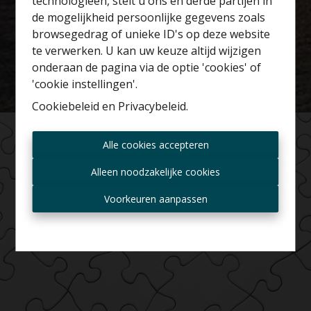
technologieën, stelt u ons en derde partijen in
Benieuwd naar de
de mogelijkheid persoonlijke gegevens zoals
waarde van je huis?
browsegedrag of unieke ID's op deze website
te verwerken. U kan uw keuze altijd wijzigen
Gratis schatting
onderaan de pagina via de optie 'cookies' of
'cookie instellingen'.
Cookiebeleid
en
Privacybeleid
.
Altijd als eerste op de
Alle cookies accepteren
hoogte zijn van nieuwe
aanbiedingen?
Alleen noodzakelijke cookies
Ontvang aanbod per mail
Voorkeuren aanpassen