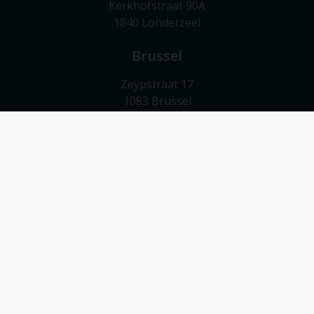
Kerkhofstraat 90A
1840 Londerzeel
Brussel
Zeypstraat 17
1083 Brussel
Meise
Valkebeekstraat 24
1860 Meise
Contact
052/503 503
info@vmv-vastgoed.be