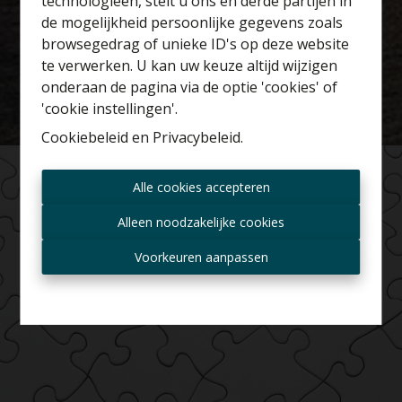
technologieën, stelt u ons en derde partijen in
Benieuwd naar de
de mogelijkheid persoonlijke gegevens zoals
waarde van je huis?
browsegedrag of unieke ID's op deze website
te verwerken. U kan uw keuze altijd wijzigen
Gratis schatting
onderaan de pagina via de optie 'cookies' of
'cookie instellingen'.
Cookiebeleid
en
Privacybeleid
.
Altijd als eerste op de
Alle cookies accepteren
hoogte zijn van nieuwe
aanbiedingen?
Alleen noodzakelijke cookies
Ontvang aanbod per mail
Voorkeuren aanpassen