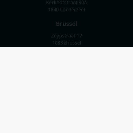
Kerkhofstraat 90A
1840 Londerzeel
Brussel
Zeypstraat 17
1083 Brussel
Meise
Valkebeekstraat 24
1860 Meise
Contact
052/503 503
info@vmv-vastgoed.be